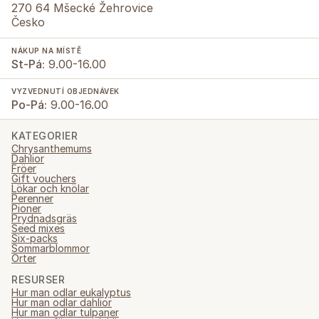
270 64 Mšecké Žehrovice
Česko
NÁKUP NA MÍSTĚ
St-Pá:
9.00-16.00
VYZVEDNUTÍ OBJEDNÁVEK
Po-Pá:
9.00-16.00
KATEGORIER
Chrysanthemums
Dahlior
Fröer
Gift vouchers
Lökar och knölar
Perenner
Pioner
Prydnadsgräs
Seed mixes
Six-packs
Sommarblommor
Örter
RESURSER
Hur man odlar eukalyptus
Hur man odlar dahlior
Hur man odlar tulpaner