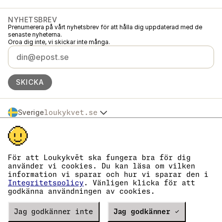
NYHETSBREV
Prenumerera på vårt nyhetsbrev för att hålla dig uppdaterad med de
senaste nyheterna.
Oroa dig inte, vi skickar inte många.
SKICKA
Sverige
loukykvet.se
Česko
© 2016 →
2026
Loukykvět s.r.o.
Slovensko
Loukykvět s.r.o. är registrerat i handelsregistret vid stadsdomstolen i
Polska
Prag, avdelning C, akt 268616.
Österreich
Vi är anslutna till EKO-KOM under nummer EKF00180493.
För att Loukykvět ska fungera bra för dig
Deutschland
Vi använder registreringsnummer 0636 för att utfärda växtpass.
använder vi cookies. Du kan läsa om vilken
Vårt organisationsnummer är 05663687, momsregistreringsnummer är
France
information vi sparar och hur vi sparar den i
CZ05663687.
België
Integritetspolicy
. Vänligen klicka för att
Databoxens ID är eng827q.
godkänna användningen av cookies.
Danmark
EORI-numret är CZ05663687.
Vi är momsregistrerade.
Eesti
Verze
Jag godkänner inte
20302
PRODUCTION
Jag godkänner ✓
España