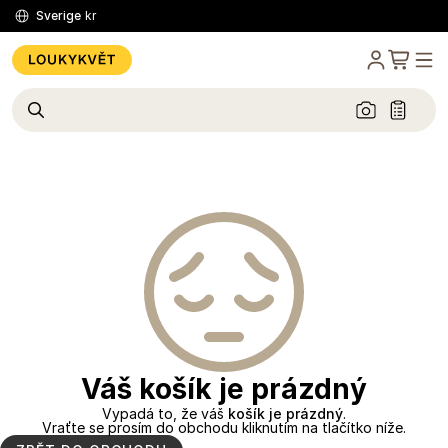
Sverige
kr
Váš košík je prázdný
Vypadá to, že váš
košík je prázdný
.
Vraťte se prosím do obchodu kliknutím na tlačítko níže.