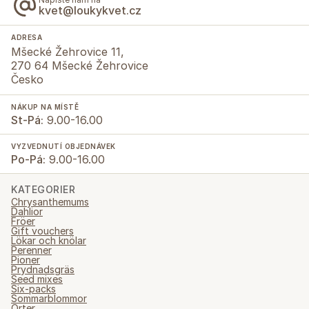
kvet@loukykvet.cz
ADRESA
Mšecké Žehrovice 11,
270 64 Mšecké Žehrovice
Česko
NÁKUP NA MÍSTĚ
St-Pá:
9.00-16.00
VYZVEDNUTÍ OBJEDNÁVEK
Po-Pá:
9.00-16.00
KATEGORIER
Chrysanthemums
Dahlior
Fröer
Gift vouchers
Lökar och knölar
Perenner
Pioner
Prydnadsgräs
Seed mixes
Six-packs
Sommarblommor
Örter