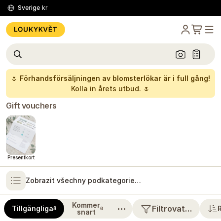
Sverige
kr
🌷
Förhandsförsäljningen av blomsterlökar är i full gång!
Kolla in
årets utbud
. 🌷
Gift vouchers
Presentkort
Zobrazit všechny podkategorie…
Kommer
⋯
Filtrovat…
Tillgängliga
8
0
snart