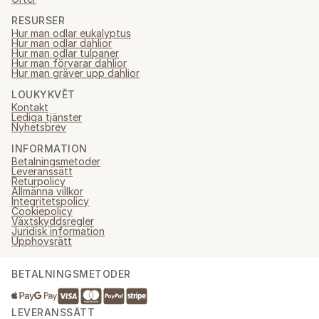
RESURSER
Hur man odlar eukalyptus
Hur man odlar dahlior
Hur man odlar tulpaner
Hur man förvarar dahlior
Hur man gräver upp dahlior
LOUKYKVĚT
Kontakt
Lediga tjänster
Nyhetsbrev
INFORMATION
Betalningsmetoder
Leveranssätt
Returpolicy
Allmänna villkor
Integritetspolicy
Cookiepolicy
Växtskyddsregler
Juridisk information
Upphovsrätt
BETALNINGSMETODER
LEVERANSSÄTT