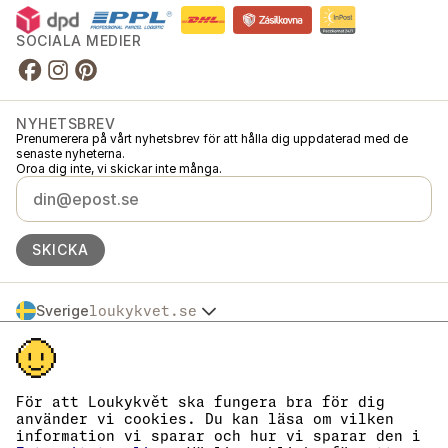
SOCIALA MEDIER
NYHETSBREV
Prenumerera på vårt nyhetsbrev för att hålla dig uppdaterad med de
senaste nyheterna.
Oroa dig inte, vi skickar inte många.
SKICKA
Sverige
loukykvet.se
Česko
© 2016 →
2026
Loukykvět s.r.o.
Slovensko
Loukykvět s.r.o. är registrerat i handelsregistret vid stadsdomstolen i
Polska
Prag, avdelning C, akt 268616.
Österreich
Vi är anslutna till EKO-KOM under nummer EKF00180493.
För att Loukykvět ska fungera bra för dig
Deutschland
Vi använder registreringsnummer 0636 för att utfärda växtpass.
använder vi cookies. Du kan läsa om vilken
Vårt organisationsnummer är 05663687, momsregistreringsnummer är
France
information vi sparar och hur vi sparar den i
CZ05663687.