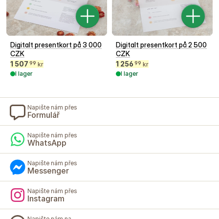
Digitalt presentkort på 3 000
Digitalt presentkort på 2 500
CZK
CZK
1 507
1 256
99
99
kr
kr
I lager
I lager
Napište nám přes
Formulář
Napište nám přes
WhatsApp
Napište nám přes
Messenger
Napište nám přes
Instagram
Napište nám na