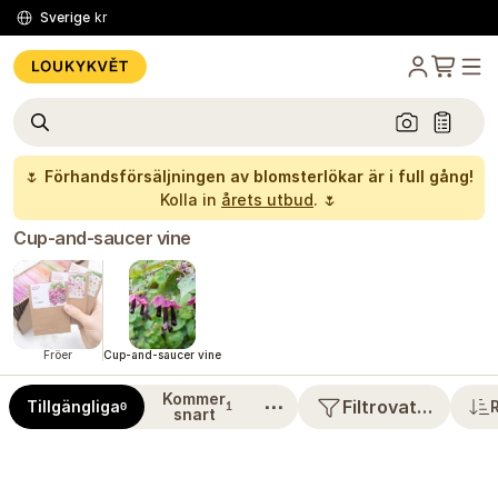
Sverige
kr
🌷
Förhandsförsäljningen av blomsterlökar är i full gång!
Kolla in
årets utbud
. 🌷
Cup-and-saucer vine
Fröer
Cup-and-saucer vine
Kommer
⋯
Filtrovat…
Tillgängliga
0
1
snart