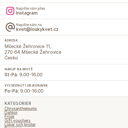
Napište nám přes
Instagram
Napište nám na
kvet@loukykvet.cz
ADRESA
Mšecké Žehrovice 11,
270 64 Mšecké Žehrovice
Česko
NÁKUP NA MÍSTĚ
St-Pá:
9.00-16.00
VYZVEDNUTÍ OBJEDNÁVEK
Po-Pá:
9.00-16.00
KATEGORIER
Chrysanthemums
Dahlior
Fröer
Gift vouchers
Lökar och knölar