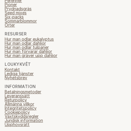
Perenner
Pioner
Prydnadsgräs
Seed mixes
Six-packs
Sommarblommor
Örter
RESURSER
Hur man odlar eukalyptus
Hur man odlar dahlior
Hur man odlar tulpaner
Hur man förvarar dahlior
Hur man gräver upp dahlior
LOUKYKVĚT
Kontakt
Lediga tjänster
Nyhetsbrev
INFORMATION
Betalningsmetoder
Leveranssätt
Returpolicy
Allmänna villkor
Integritetspolicy
Cookiepolicy
Växtskyddsregler
Juridisk information
Upphovsrätt