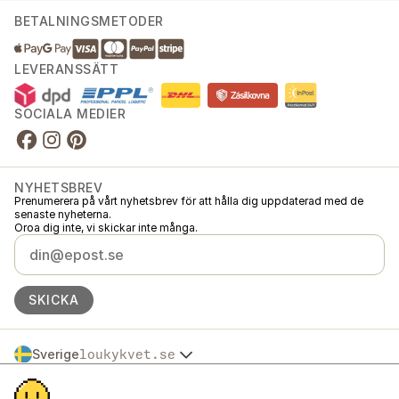
BETALNINGSMETODER
LEVERANSSÄTT
SOCIALA MEDIER
NYHETSBREV
Prenumerera på vårt nyhetsbrev för att hålla dig uppdaterad med de
senaste nyheterna.
Oroa dig inte, vi skickar inte många.
SKICKA
Sverige
loukykvet.se
Česko
© 2016 →
2026
Loukykvět s.r.o.
Slovensko