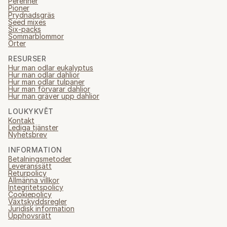
Perenner
Pioner
Prydnadsgräs
Seed mixes
Six-packs
Sommarblommor
Örter
RESURSER
Hur man odlar eukalyptus
Hur man odlar dahlior
Hur man odlar tulpaner
Hur man förvarar dahlior
Hur man gräver upp dahlior
LOUKYKVĚT
Kontakt
Lediga tjänster
Nyhetsbrev
INFORMATION
Betalningsmetoder
Leveranssätt
Returpolicy
Allmänna villkor
Integritetspolicy
Cookiepolicy
Växtskyddsregler
Juridisk information
Upphovsrätt