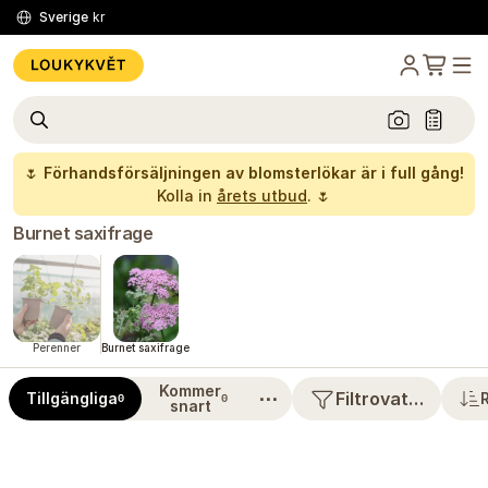
Sverige
kr
🌷
Förhandsförsäljningen av blomsterlökar är i full gång!
Kolla in
årets utbud
. 🌷
Burnet saxifrage
Perenner
Burnet saxifrage
Kommer
⋯
Filtrovat…
Tillgängliga
0
0
snart