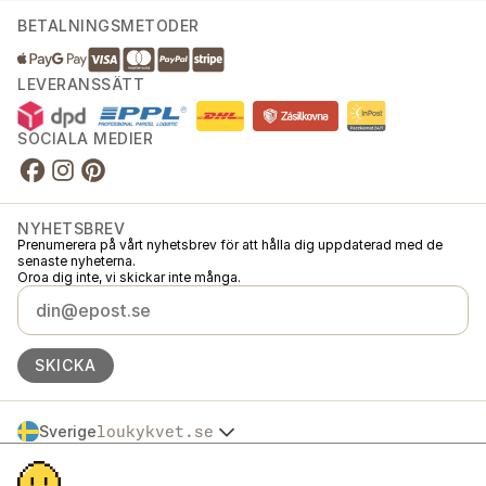
BETALNINGSMETODER
LEVERANSSÄTT
SOCIALA MEDIER
NYHETSBREV
Prenumerera på vårt nyhetsbrev för att hålla dig uppdaterad med de
senaste nyheterna.
Oroa dig inte, vi skickar inte många.
SKICKA
Sverige
loukykvet.se
Česko
© 2016 →
2026
Loukykvět s.r.o.
Slovensko