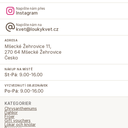
Napište nám přes
Instagram
Napište nám na
kvet@loukykvet.cz
ADRESA
Mšecké Žehrovice 11,
270 64 Mšecké Žehrovice
Česko
NÁKUP NA MÍSTĚ
St-Pá:
9.00-16.00
VYZVEDNUTÍ OBJEDNÁVEK
Po-Pá:
9.00-16.00
KATEGORIER
Chrysanthemums
Dahlior
Fröer
Gift vouchers
Lökar och knölar