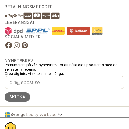
BETALNINGSMETODER
LEVERANSSÄTT
SOCIALA MEDIER
NYHETSBREV
Prenumerera på vårt nyhetsbrev för att hålla dig uppdaterad med de
senaste nyheterna.
Oroa dig inte, vi skickar inte många.
SKICKA
Sverige
loukykvet.se
Česko
© 2016 →
2026
Loukykvět s.r.o.
Slovensko