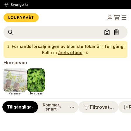
Sverige
kr
🌷
Förhandsförsäljningen av blomsterlökar är i full gång!
Kolla in
årets utbud
. 🌷
Hornbeam
Perenner
Hornbeam
Kommer
⋯
Filtrovat…
Tillgängliga
0
0
snart