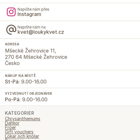
Napište nám přes
Instagram
Napište nám na
kvet@loukykvet.cz
ADRESA
Mšecké Žehrovice 11,
270 64 Mšecké Žehrovice
Česko
NÁKUP NA MÍSTĚ
St-Pá:
9.00-16.00
VYZVEDNUTÍ OBJEDNÁVEK
Po-Pá:
9.00-16.00
KATEGORIER
Chrysanthemums
Dahlior
Fröer
Gift vouchers
Lökar och knölar