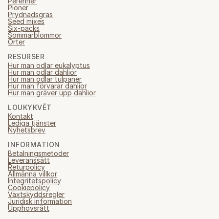
Perenner
Pioner
Prydnadsgräs
Seed mixes
Six-packs
Sommarblommor
Örter
RESURSER
Hur man odlar eukalyptus
Hur man odlar dahlior
Hur man odlar tulpaner
Hur man förvarar dahlior
Hur man gräver upp dahlior
LOUKYKVĚT
Kontakt
Lediga tjänster
Nyhetsbrev
INFORMATION
Betalningsmetoder
Leveranssätt
Returpolicy
Allmänna villkor
Integritetspolicy
Cookiepolicy
Växtskyddsregler
Juridisk information
Upphovsrätt