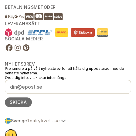
BETALNINGSMETODER
LEVERANSSÄTT
SOCIALA MEDIER
NYHETSBREV
Prenumerera på vårt nyhetsbrev för att hålla dig uppdaterad med de
senaste nyheterna.
Oroa dig inte, vi skickar inte många.
SKICKA
Sverige
loukykvet.se
Česko
© 2016 →
2026
Loukykvět s.r.o.
Slovensko