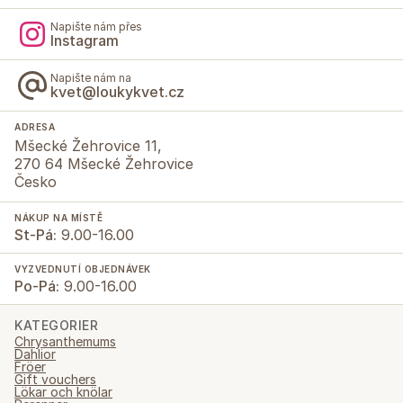
Napište nám přes
Instagram
Napište nám na
kvet@loukykvet.cz
ADRESA
Mšecké Žehrovice 11,
270 64 Mšecké Žehrovice
Česko
NÁKUP NA MÍSTĚ
St-Pá:
9.00-16.00
VYZVEDNUTÍ OBJEDNÁVEK
Po-Pá:
9.00-16.00
KATEGORIER
Chrysanthemums
Dahlior
Fröer
Gift vouchers
Lökar och knölar