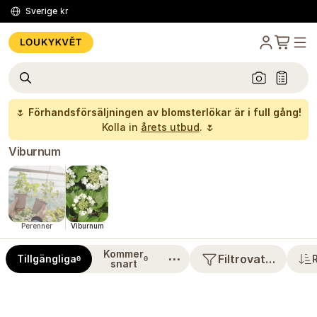
Sverige
kr
🌷
Förhandsförsäljningen av blomsterlökar är i full gång!
Kolla in
årets utbud
. 🌷
Viburnum
Perenner
Viburnum
Kommer
⋯
Filtrovat…
Tillgängliga
0
0
snart