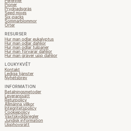
Perenner
Pioner
Prydnadsgräs
Seed mixes
Six-packs
Sommarblommor
Örter
RESURSER
Hur man odlar eukalyptus
Hur man odlar dahlior
Hur man odlar tulpaner
Hur man förvarar dahlior
Hur man gräver upp dahlior
LOUKYKVĚT
Kontakt
Lediga tjänster
Nyhetsbrev
INFORMATION
Betalningsmetoder
Leveranssätt
Returpolicy
Allmänna villkor
Integritetspolicy
Cookiepolicy
Växtskyddsregler
Juridisk information
Upphovsrätt