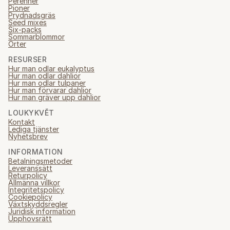
Perenner
Pioner
Prydnadsgräs
Seed mixes
Six-packs
Sommarblommor
Örter
RESURSER
Hur man odlar eukalyptus
Hur man odlar dahlior
Hur man odlar tulpaner
Hur man förvarar dahlior
Hur man gräver upp dahlior
LOUKYKVĚT
Kontakt
Lediga tjänster
Nyhetsbrev
INFORMATION
Betalningsmetoder
Leveranssätt
Returpolicy
Allmänna villkor
Integritetspolicy
Cookiepolicy
Växtskyddsregler
Juridisk information
Upphovsrätt