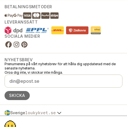
BETALNINGSMETODER
LEVERANSSÄTT
SOCIALA MEDIER
NYHETSBREV
Prenumerera på vårt nyhetsbrev för att hålla dig uppdaterad med de
senaste nyheterna.
Oroa dig inte, vi skickar inte många.
SKICKA
Sverige
loukykvet.se
Česko
© 2016 →
2026
Loukykvět s.r.o.
Slovensko