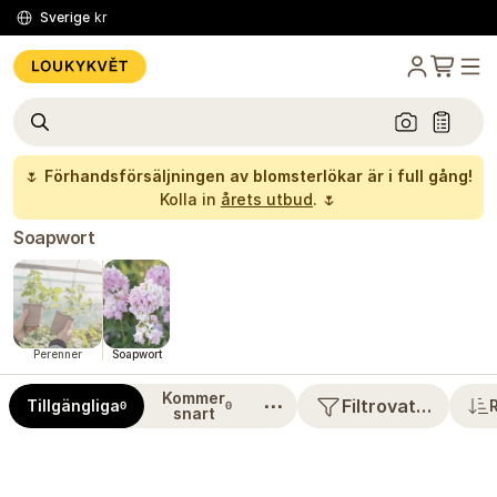
Sverige
kr
🌷
Förhandsförsäljningen av blomsterlökar är i full gång!
Kolla in
årets utbud
. 🌷
Soapwort
Perenner
Soapwort
Kommer
⋯
Filtrovat…
Tillgängliga
0
0
snart