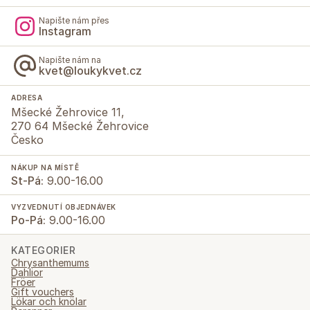
Napište nám přes
Instagram
Napište nám na
kvet@loukykvet.cz
ADRESA
Mšecké Žehrovice 11,
270 64 Mšecké Žehrovice
Česko
NÁKUP NA MÍSTĚ
St-Pá:
9.00-16.00
VYZVEDNUTÍ OBJEDNÁVEK
Po-Pá:
9.00-16.00
KATEGORIER
Chrysanthemums
Dahlior
Fröer
Gift vouchers
Lökar och knölar