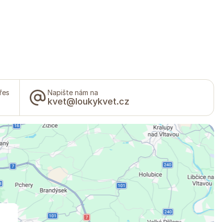
řes
Napište nám na
kvet@loukykvet.cz