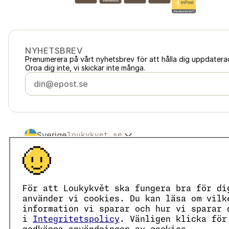
NYHETSBREV
Prenumerera på vårt nyhetsbrev för att hålla dig uppdater
Oroa dig inte, vi skickar inte många.
Sverige
loukykvet.se
Česko
loukykvet.cz
Slovensko
loukykvet.sk
© 2016 →
2026
Loukykvět s.r.o.
Polska
loukykvet.pl
Loukykvět s.r.o. är registrerat i handelsregistret vid stadsd
Österreich
loukykvet.at
Vi är anslutna till EKO-KOM under nummer EKF00180493.
För att Loukykvět ska fungera bra för di
Deutschland
Vi använder registreringsnummer 0636 för att utfärda växt
loukykvet.de
använder vi cookies. Du kan läsa om vilk
Vårt organisationsnummer är 05663687, momsregistrering
France
information vi sparar och hur vi sparar 
loukykvet.fr
Databoxens ID är eng827q.
i
Integritetspolicy
. Vänligen klicka för
België
loukykvet.be
EORI-numret är CZ05663687.