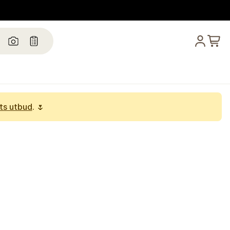
ts utbud
. 🌷