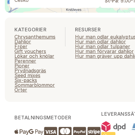
Česko
St-Pá:
9.00-1
KATEGORIER
RESURSER
Chrysanthemums
Hur man odlar eukalyptu
Dahlior
Hur man odlar dahlior
Fröer
Hur man odlar tulpaner
Gift vouchers
Hur man förvarar dahlior
Lökar och knölar
Hur man gräver upp dahli
Perenner
Pioner
Prydnadsgräs
Seed mixes
Six-packs
Sommarblommor
Örter
LEVERANSSÄ
BETALNINGSMETODER