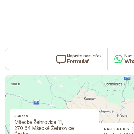
Napište nám přes
Napi
Formulář
Wh
ADRESA
Mšecké Žehrovice 11,
270 64 Mšecké Žehrovice
NÁKUP NA MÍSTĚ