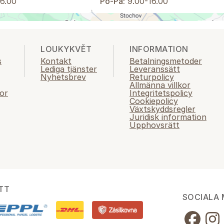
6.00
Po-Pá:
9.00-16.00
LOUKYKVĚT
INFORMATION
s
Kontakt
Betalningsmetoder
Lediga tjänster
Leveranssätt
Nyhetsbrev
Returpolicy
Allmänna villkor
or
Integritetspolicy
Cookiepolicy
Växtskyddsregler
Juridisk information
Upphovsrätt
TT
SOCIALA 