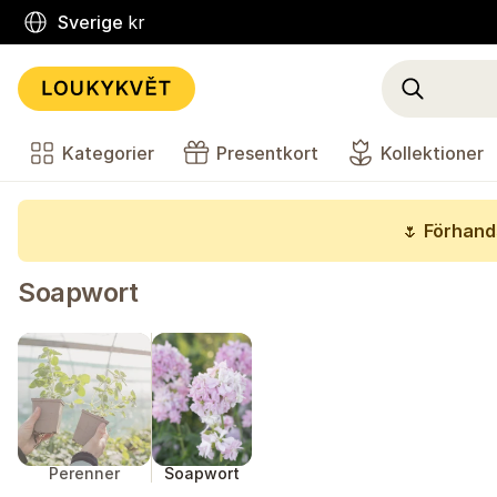
Sverige
kr
Kategorier
Presentkort
Kollektioner
🌷
Förhands
Soapwort
Perenner
Soapwort