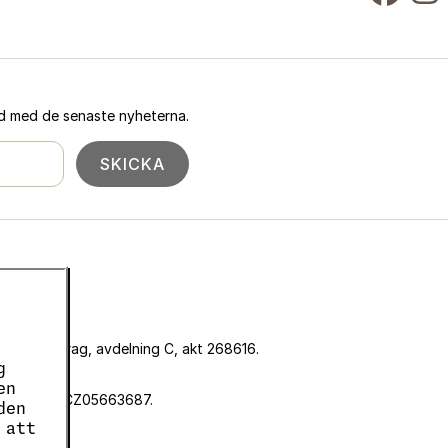
ad med de senaste nyheterna.
SKICKA
omstolen i Prag, avdelning C, akt 268616.
g
pass.
en
snummer är CZ05663687.
den
 att