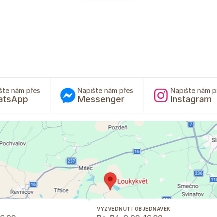
šte nám přes
Napište nám přes
Napište nám p
atsApp
Messenger
Instagram
VYZVEDNUTÍ OBJEDNÁVEK