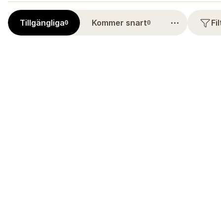
⋯
Tillgängliga
Kommer snart
Fi
0
0