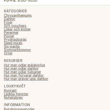
Po-Pá:
9.00-16.00
KATEGORIER
Chrysanthemums
Dahlior
Fröer
Gift vouchers
Lökar och knölar
Perenner
Pioner
Prydnadsgräs
Seed mixes
Six-packs
Sommarblommor
Örter
RESURSER
Hur man odlar eukalyptus
Hur man odlar dahlior
Hur man odlar tulpaner
Hur man förvarar dahlior
Hur man gräver upp dahlior
LOUKYKVĚT
Kontakt
Lediga tjänster
Nyhetsbrev
INFORMATION
Betalningsmetoder