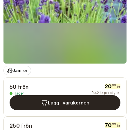
Jämför
20
99
50 frön
kr
0
,
42
kr
per styck
I lager
Lägg i varukorgen
70
99
250 frön
kr