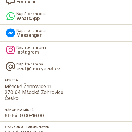
Formulář
Napište nám přes
WhatsApp
Napište nám přes
Messenger
Napište nám přes
Instagram
Napište nám na
kvet@loukykvet.cz
ADRESA
Mšecké Žehrovice 11,
270 64 Mšecké Žehrovice
Česko
NÁKUP NA MÍSTĚ
St-Pá:
9.00-16.00
VYZVEDNUTÍ OBJEDNÁVEK