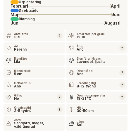
Utplantering
Februari
April
Direktsådd
Maj
Juni
Blomning
Juni
Augusti
Antal frön
Antal frön per gram
?
3-5
1200
Art
Ätlig
?
Perenn
Ano
Blomfärg
Blomfärg: Nyans
Lila
Lavendel, ljuslila
Blomstorlek
Direktsådd
?
5 cm
Ano
Doftande 👃
Förodlingstid
?
Ano
8-12 týdnů
Giftig
Groningstemperatur
?
?
Ne
18-21 °C
Groningstid
Höjd
?
3-5 týdnů
30-50 cm
Jord
Läge
Sandjord, mager,
Sol
väldränerad