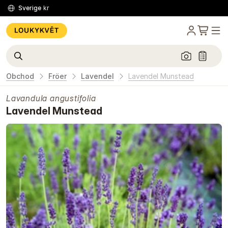
Sverige
kr
Obchod
Fröer
Lavendel
Lavendel Munstead
Lavandula angustifolia
Lavendel Munstead