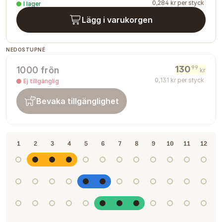
0
,
284
kr
per styck
I lager
Lägg i varukorgen
NEDOSTUPNÉ
130
99
1000 frön
kr
0
,
131
kr
per styck
Ej tillgänglig
Bevaka tillgänglighet
1
2
3
4
5
6
7
8
9
10
11
12