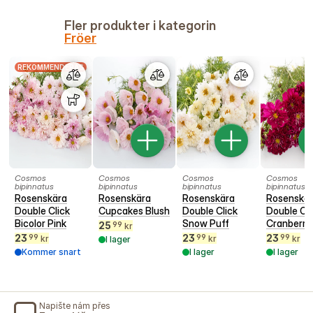
Fler produkter i kategorin
Fröer
REKOMMENDERAS
Cosmos
Cosmos
Cosmos
Cosmos
bipinnatus
bipinnatus
bipinnatus
bipinnatus
Rosenskära
Rosenskära
Rosenskära
Rosenskä
Double Click
Cupcakes Blush
Double Click
Double Cli
Bicolor Pink
Snow Puff
Cranberri
25
99
kr
23
23
23
99
99
99
kr
kr
kr
I lager
Kommer snart
I lager
I lager
Napište nám přes