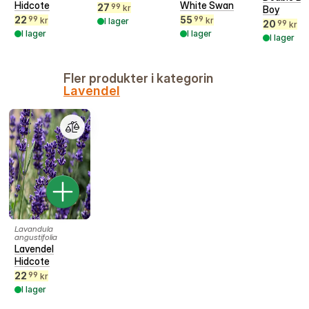
Hidcote
White Swan
27
99
kr
Boy
22
55
99
99
kr
kr
I lager
20
99
kr
I lager
I lager
I lager
Fler produkter i kategorin
Lavendel
Lavandula
angustifolia
Lavendel
Hidcote
22
99
kr
I lager