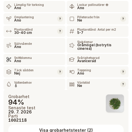
Lämplig för torkning
Lockar pollinatörer 🐝
Ano
Ano
Omplantering
Pilleterade frön
?
?
Ano
Ne
Plantavstånd
Plantavstånd: Antal per m2
?
30-40 cm
5-7
Sjukdomar
Självsående
Gråmögel (botrytis
Ano
cinerea)
Snittblomma
Svårighetsgrad
Ano
Avancerad
Täck sådden
Toppning
?
?
Nej
Ano
Vattenbehov
Växtstöd
?
💧
Ne
Grobarhet
94%
Senaste test
29. 7. 2026
Parti
1002118
Visa grobarhetstester
(
2
)