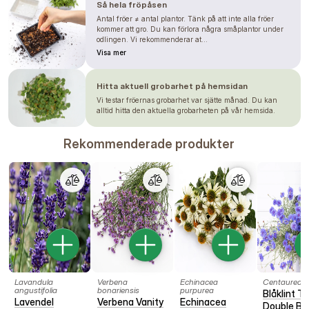
Så hela fröpåsen
Antal fröer ≠ antal plantor. Tänk på att inte alla fröer
kommer att gro. Du kan förlora några småplantor under
odlingen. Vi rekommenderar at...
Visa mer
Hitta aktuell grobarhet på hemsidan
Vi testar fröernas grobarhet var sjätte månad. Du kan
alltid hitta den aktuella grobarheten på vår hemsida.
Rekommenderade produkter
Lavandula
Verbena
Echinacea
Centaurea 
angustifolia
bonariensis
purpurea
Blåklint Tal
Lavendel
Verbena Vanity
Echinacea
Double Bl