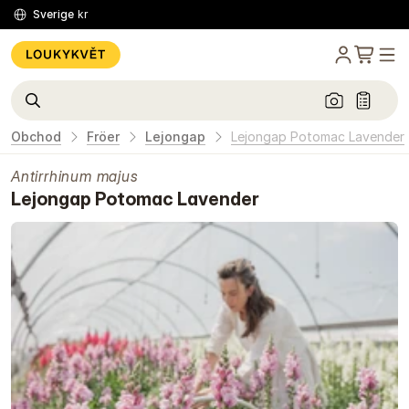
Sverige
kr
Obchod
Fröer
Lejongap
Lejongap Potomac Lavender
Antirrhinum majus
Lejongap Potomac Lavender