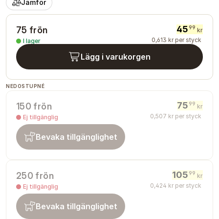
Jämför
45
99
75 frön
kr
0
,
613
kr
per styck
I lager
Lägg i varukorgen
NEDOSTUPNÉ
75
99
150 frön
kr
0
,
507
kr
per styck
Ej tillgänglig
Bevaka tillgänglighet
105
99
250 frön
kr
0
,
424
kr
per styck
Ej tillgänglig
Bevaka tillgänglighet