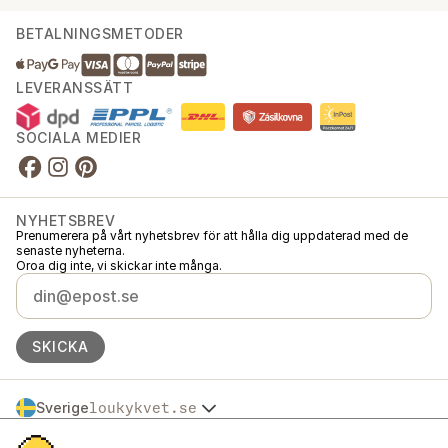
BETALNINGSMETODER
LEVERANSSÄTT
SOCIALA MEDIER
NYHETSBREV
Prenumerera på vårt nyhetsbrev för att hålla dig uppdaterad med de
senaste nyheterna.
Oroa dig inte, vi skickar inte många.
SKICKA
Sverige
loukykvet.se
Česko
© 2016 →
2026
Loukykvět s.r.o.