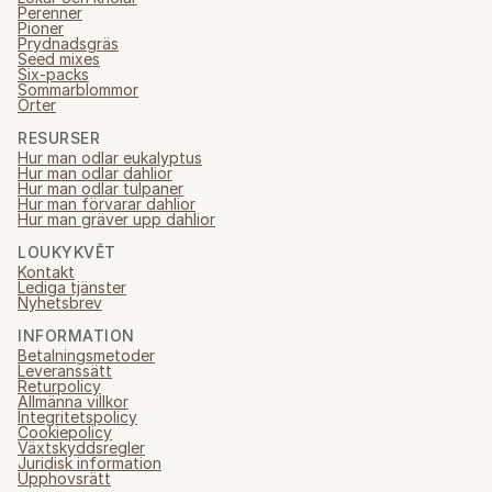
Perenner
Pioner
Prydnadsgräs
Seed mixes
Six-packs
Sommarblommor
Örter
RESURSER
Hur man odlar eukalyptus
Hur man odlar dahlior
Hur man odlar tulpaner
Hur man förvarar dahlior
Hur man gräver upp dahlior
LOUKYKVĚT
Kontakt
Lediga tjänster
Nyhetsbrev
INFORMATION
Betalningsmetoder
Leveranssätt
Returpolicy
Allmänna villkor
Integritetspolicy
Cookiepolicy
Växtskyddsregler
Juridisk information
Upphovsrätt