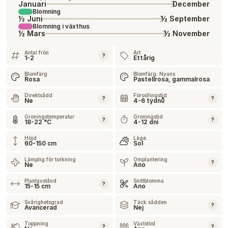
Januari
December
Blomning
½ Juni
½ September
Blomning i växthus
½ Mars
½ November
Antal frön
Art
?
1-2
Ettårig
Blomfärg
Blomfärg: Nyans
Rosa
Pastellrosa, gammalrosa
Direktsådd
Förodlingstid
?
?
Ne
4-6 týdnů
Groningstemperatur
Groningstid
?
?
18-22 °C
4-12 dní
Höjd
Läge
60-150 cm
Sol
Lämplig för torkning
Omplantering
?
Ne
Ano
Plantavstånd
Snittblomma
?
15-15 cm
Ano
Svårighetsgrad
Täck sådden
?
Avancerad
Nej
Toppning
Växtstöd
?
?