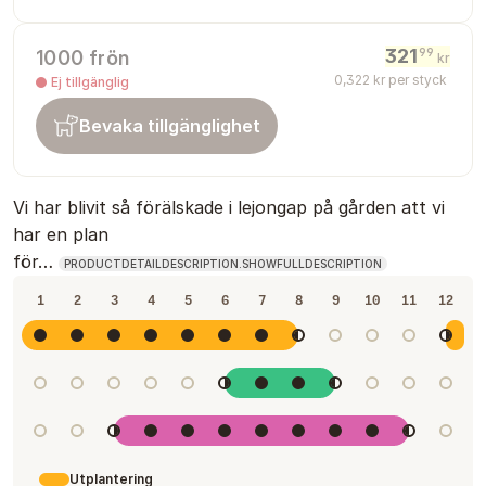
321
99
1000 frön
kr
0
,
322
kr
per styck
Ej tillgänglig
Bevaka tillgänglighet
Vi har blivit så förälskade i lejongap på gården att vi
har en plan
för…
PRODUCTDETAILDESCRIPTION.SHOWFULLDESCRIPTION
1
2
3
4
5
6
7
8
9
10
11
12
Utplantering