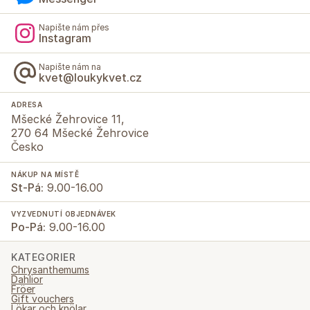
Napište nám přes
Instagram
Napište nám na
kvet@loukykvet.cz
ADRESA
Mšecké Žehrovice 11,
270 64 Mšecké Žehrovice
Česko
NÁKUP NA MÍSTĚ
St-Pá:
9.00-16.00
VYZVEDNUTÍ OBJEDNÁVEK
Po-Pá:
9.00-16.00
KATEGORIER
Chrysanthemums
Dahlior
Fröer
Gift vouchers
Lökar och knölar