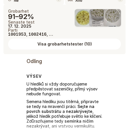
Ne
Ano
Grobarhet
91–92%
Senaste test
17. 12. 2025
Parti
,
, …
1001953
1002416
Visa grobarhetstester
(
10
)
Odling
VÝSEV
U hledíků si vždy doporučujeme
předpěstovat sazeničky, přímý výsev
nebude fungovat.
Semena hledíku jsou titěrná, připravte
se tedy na mravenčí práci.
Sejte na
povrch substrátu
a
nezakrývejte
,
jelikož hledík potřebuje světlo ke klíčení.
Zdůrazňujeme tedy
semínka ničím
nezakrývat
, ani vrstvou vermikulitu.