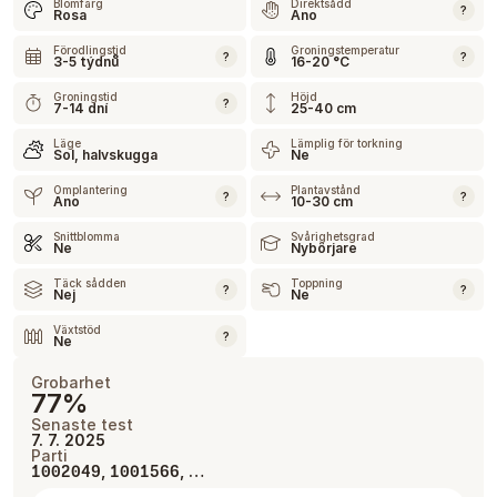
Blomfärg
Direktsådd
?
Rosa
Ano
Förodlingstid
Groningstemperatur
?
?
3-5 týdnů
16-20 °C
Groningstid
Höjd
?
7-14 dní
25-40 cm
Läge
Lämplig för torkning
Sol, halvskugga
Ne
Omplantering
Plantavstånd
?
?
Ano
10-30 cm
Snittblomma
Svårighetsgrad
Ne
Nybörjare
Täck sådden
Toppning
?
?
Nej
Ne
Växtstöd
?
Ne
Grobarhet
77%
Senaste test
7. 7. 2025
Parti
,
, …
1002049
1001566