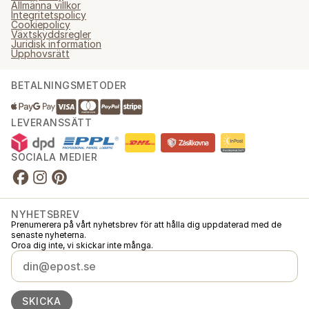
Allmänna villkor
Integritetspolicy
Cookiepolicy
Växtskyddsregler
Juridisk information
Upphovsrätt
BETALNINGSMETODER
LEVERANSSÄTT
SOCIALA MEDIER
NYHETSBREV
Prenumerera på vårt nyhetsbrev för att hålla dig uppdaterad med de
senaste nyheterna.
Oroa dig inte, vi skickar inte många.
SKICKA