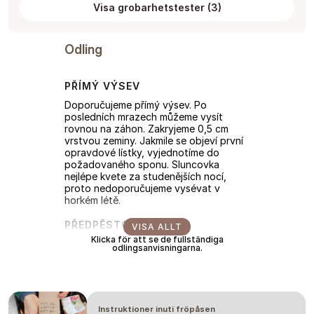
Visa grobarhetstester
(
3
)
Odling
PŘÍMÝ VÝSEV
Doporučujeme přímý výsev. Po
posledních mrazech můžeme vysít
rovnou na záhon. Zakryjeme 0,5 cm
vrstvou zeminy. Jakmile se objeví první
opravdové lístky, vyjednotíme do
požadovaného sponu. Sluncovka
nejlépe kvete za studenějších nocí,
proto nedoporučujeme vysévat v
horkém létě.
PŘEDPĚSTOVÁNÍ
VISA ALLT
Klicka för att se de fullständiga
Sejeme 2-3 týdny před posledními
odlingsanvisningarna.
mrazy. Zakryjeme 0,5 cm vrstvou
zeminy a zaléváme ze spodu. Ven
přesazujeme až po posledních mrazech.
Sluncovka nejlépe kvete za
studenějších nocí, proto
Instruktioner inuti fröpåsen