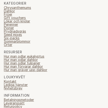
KATEGORIER
Chrysanthemums
Dahlior
Fröer
Gift vouchers
Lökar och knölar
Perenner
Pioner
Prydnadsgräs
Seed mixes
Six-packs
Sommarblommor
Örter
RESURSER
Hur man odlar eukalyptus
Hur man odlar dahlior
Hur man odlar tulpaner
Hur man förvarar dahlior
Hur man gräver upp dahlior
LOUKYKVĚT
Kontakt
Lediga tjänster
Nyhetsbrev
INFORMATION
Betalningsmetoder
Leveranssätt
Returpolicy