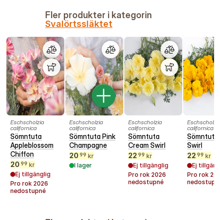
Fler produkter i kategorin
Svalörtssläktet
Eschscholzia
Eschscholzia
Eschscholzia
Eschscholzi
californica
californica
californica
californica
Sömntuta
Sömntuta Pink
Sömntuta
Sömntuta
Appleblossom
Champagne
Cream Swirl
Swirl
Chiffon
20
22
22
99
99
99
kr
kr
kr
20
99
kr
I lager
Ej tillgänglig
Ej tillgäng
Ej tillgänglig
Pro rok
2026
Pro rok
20
nedostupné
nedostupn
Pro rok
2026
nedostupné