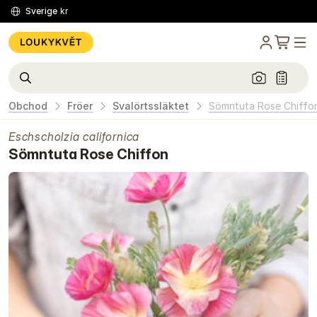
Sverige
kr
Obchod
Fröer
Svalörtssläktet
Sömntuta Rose Chiffo
Eschscholzia californica
Sömntuta Rose Chiffon