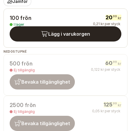
Jämför
20
99
100 frön
kr
0
,
21
kr
per styck
I lager
Lägg i varukorgen
NEDOSTUPNÉ
60
99
500 frön
kr
0
,
122
kr
per styck
Ej tillgänglig
Bevaka tillgänglighet
125
99
2500 frön
kr
0
,
05
kr
per styck
Ej tillgänglig
Bevaka tillgänglighet