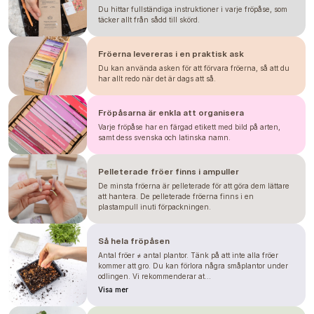
nedoporučujeme vysévat v horkém létě.
Du hittar fullständiga instruktioner i varje fröpåse, som
täcker allt från sådd till skörd.
Informationen baseras på vår erfarenhet, vänligen
använd den endast som vägledning. Tiderna kan
variera beroende på säsong, klimat, plats, så- och
omplanteringsdatum samt eventuella förhållanden i
Fröerna levereras i en praktisk ask
växthuset. Vi rekommenderar alltid att du testar hur
plantan presterar under dina förhållanden. Vänligen
Du kan använda asken för att förvara fröerna, så att du
se inte detta som en garanti.
har allt redo när det är dags att så.
Fröpåsarna är enkla att organisera
Varje fröpåse har en färgad etikett med bild på arten,
samt dess svenska och latinska namn.
Pelleterade fröer finns i ampuller
De minsta fröerna är pelleterade för att göra dem lättare
att hantera. De pelleterade fröerna finns i en
plastampull inuti förpackningen.
Så hela fröpåsen
Antal fröer ≠ antal plantor. Tänk på att inte alla fröer
kommer att gro. Du kan förlora några småplantor under
odlingen. Vi rekommenderar at...
Visa mer