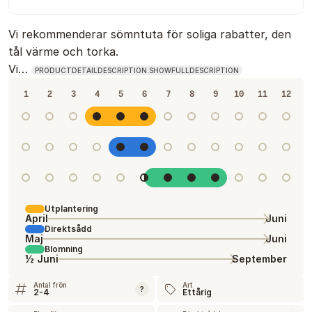
Vi rekommenderar sömntuta för soliga rabatter, den
tål värme och torka.
Vi…
PRODUCTDETAILDESCRIPTION.SHOWFULLDESCRIPTION
1
2
3
4
5
6
7
8
9
10
11
12
Utplantering
April
Juni
Direktsådd
Maj
Juni
Blomning
½ Juni
September
Antal frön
Art
?
2-4
Ettårig