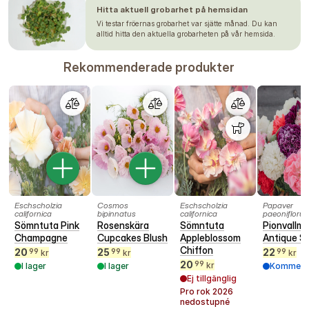
Hitta aktuell grobarhet på hemsidan
Vi testar fröernas grobarhet var sjätte månad. Du kan
alltid hitta den aktuella grobarheten på vår hemsida.
Rekommenderade produkter
Eschscholzia
Cosmos
Eschscholzia
Papaver
californica
bipinnatus
californica
paeonifloru
Sömntuta Pink
Rosenskära
Sömntuta
Pionvallm
Champagne
Cupcakes Blush
Appleblossom
Antique S
Chiffon
20
25
22
99
99
99
kr
kr
kr
20
99
kr
I lager
I lager
Kommer s
Ej tillgänglig
Pro rok
2026
nedostupné