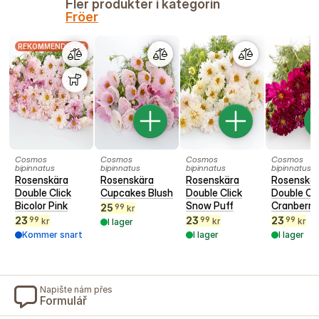
Fler produkter i kategorin
Fröer
REKOMMENDERAS
Cosmos
Cosmos
Cosmos
Cosmos
bipinnatus
bipinnatus
bipinnatus
bipinnatus
Rosenskära
Rosenskära
Rosenskära
Rosenskä
Double Click
Cupcakes Blush
Double Click
Double Cli
Bicolor Pink
Snow Puff
Cranberri
25
99
kr
23
23
23
99
99
99
kr
kr
kr
I lager
Kommer snart
I lager
I lager
Napište nám přes
Formulář