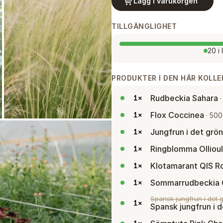
Lägg i varukorgen
TILLGÄNGLIGHET
20 i 
PRODUKTER I DEN HÄR KOLL
Rudbeckia Sahara
1
×
Flox Coccinea
1
×
·
500
Jungfrun i det grön
1
×
Ringblomma Olliou
1
×
Klotamarant QIS R
1
×
Sommarrudbeckia 
1
×
Spansk jungfrun i det g
1
×
Spansk jungfrun i d