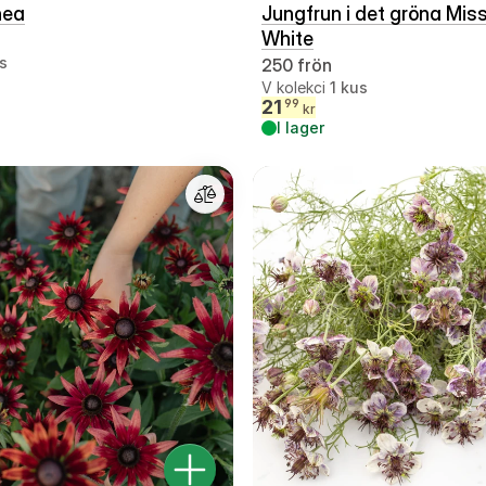
nea
Jungfrun i det gröna Miss
White
s
250 frön
V kolekci
1
kus
21
99
kr
I lager