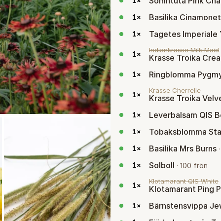
Sömntuta Pink Ch
1
×
Basilika Cinamone
1
×
Tagetes Imperiale 
1
×
Indiankrasse Milk Maid
1
×
Krasse Troika Cre
Ringblomma Pygmy
1
×
Krasse Cherrelle
1
×
Krasse Troika Velv
Leverbalsam QIS B
1
×
Tobaksblomma Star
1
×
Basilika Mrs Burns
1
×
Solboll
1
×
·
100 frön
Klotamarant QIS White
1
×
Klotamarant Ping 
Bärnstensvippa Je
1
×