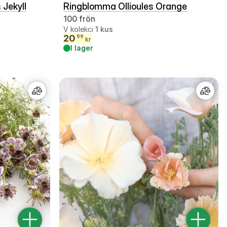
 Jekyll
Ringblomma Ollioules Orange
100 frön
V kolekci
1
kus
20
99
kr
I lager