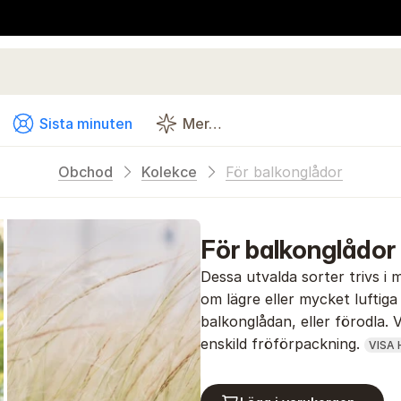
Sista minuten
Mer…
Obchod
Kolekce
För balkonglådor
För balkonglådor
Dessa utvalda sorter trivs i 
om lägre eller mycket luftiga
balkonglådan, eller förodla. 
enskild fröförpackning.
VISA 