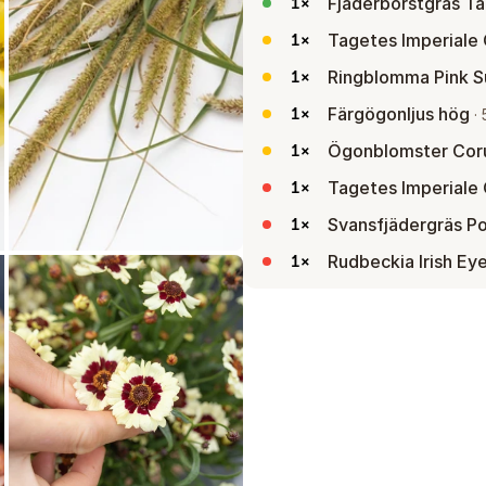
Fjäderborstgräs Ta
1
×
Tagetes Imperiale
1
×
Ringblomma Pink S
1
×
Färgögonljus hög
1
×
·
Ögonblomster Cor
1
×
Tagetes Imperiale
1
×
Svansfjädergräs Po
1
×
Rudbeckia Irish Ey
1
×