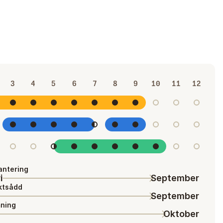
3
4
5
6
7
8
9
10
11
12
antering
i
September
ktsådd
September
ning
Oktober