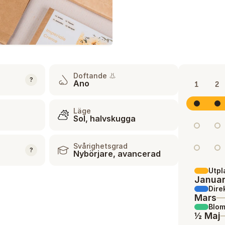
Doftande 👃
?
Ano
1
2
Läge
Sol, halvskugga
Svårighetsgrad
?
Nybörjare, avancerad
Utpl
Januar
Dire
Mars
Blom
½ Maj