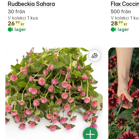
Rudbeckia Sahara
Flox Cocci
30 frön
500 frön
V kolekci
1
kus
V kolekci
1
ku
26
28
99
99
kr
kr
I lager
I lager