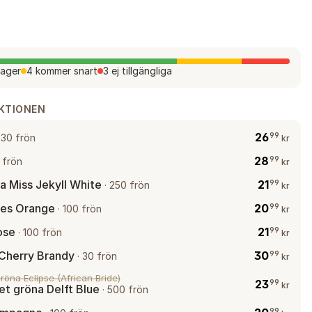
lager
4 kommer snart
3 ej tillgängliga
EKTIONEN
26
99
·
30 frön
kr
28
99
 frön
kr
a Miss Jekyll White
21
99
·
250 frön
kr
les Orange
20
99
·
100 frön
kr
ose
21
99
·
100 frön
kr
Cherry Brandy
30
99
·
30 frön
kr
röna Eclipse (African Bride)
23
99
kr
et gröna Delft Blue
·
500 frön
99