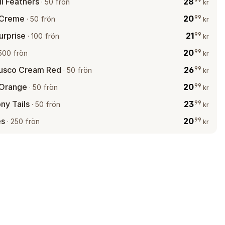
il Feathers
28
99
·
50 frön
kr
 Creme
20
99
·
50 frön
kr
urprise
21
99
·
100 frön
kr
20
99
500 frön
kr
usco Cream Red
26
99
·
50 frön
kr
 Orange
20
99
·
50 frön
kr
ny Tails
23
99
·
50 frön
kr
es
20
99
·
250 frön
kr