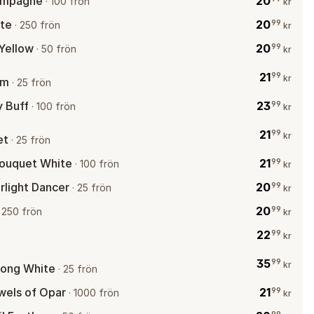
ampagne
20
·
100 frön
kr
tte
20
99
·
250 frön
kr
Yellow
20
99
·
50 frön
kr
21
99
kr
am
·
25 frön
 Buff
23
99
·
100 frön
kr
21
99
kr
et
·
25 frön
ouquet White
21
99
·
100 frön
kr
light Dancer
20
99
·
25 frön
kr
20
99
·
250 frön
kr
22
99
kr
35
99
kr
Pong White
·
25 frön
wels of Opar
21
99
·
1000 frön
kr