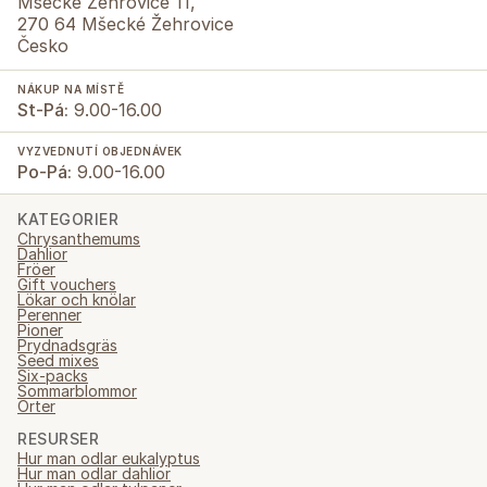
Mšecké Žehrovice 11,
270 64 Mšecké Žehrovice
Česko
NÁKUP NA MÍSTĚ
St-Pá:
9.00-16.00
VYZVEDNUTÍ OBJEDNÁVEK
Po-Pá:
9.00-16.00
KATEGORIER
Chrysanthemums
Dahlior
Fröer
Gift vouchers
Lökar och knölar
Perenner
Pioner
Prydnadsgräs
Seed mixes
Six-packs
Sommarblommor
Örter
RESURSER
Hur man odlar eukalyptus
Hur man odlar dahlior