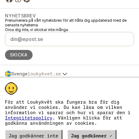
NYHETSBREV
Prenumerera på vårt nyhetsbrev för att hålla dig uppdaterad med de
senaste nyheterna.
Oroa dig inte, vi skickar inte många.
SKICKA
Sverige
loukykvet.se
Česko
© 2016 →
2026
Loukykvět s.r.o.
Slovensko
Loukykvět s.r.o. är registrerat i handelsregistret vid stadsdomstolen i
Polska
Prag, avdelning C, akt 268616.
Österreich
Vi är anslutna till EKO-KOM under nummer EKF00180493.
För att Loukykvět ska fungera bra för dig
Deutschland
Vi använder registreringsnummer 0636 för att utfärda växtpass.
använder vi cookies. Du kan läsa om vilken
Vårt organisationsnummer är 05663687, momsregistreringsnummer är
France
information vi sparar och hur vi sparar den i
CZ05663687.
België
Integritetspolicy
. Vänligen klicka för att
Databoxens ID är eng827q.
godkänna användningen av cookies.
Danmark
EORI-numret är CZ05663687.
Vi är momsregistrerade.
Eesti
Verze
Jag godkänner inte
20302
PRODUCTION
Jag godkänner ✓
España