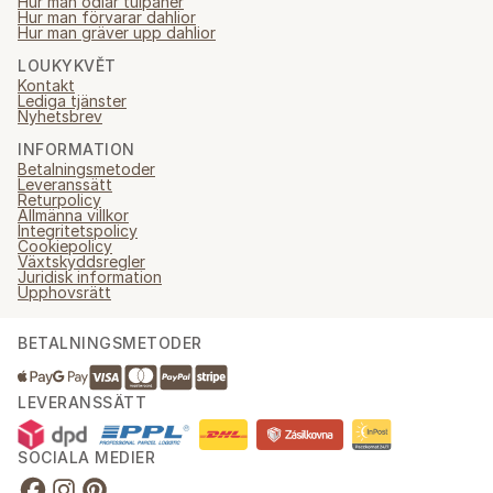
Hur man odlar tulpaner
Hur man förvarar dahlior
Hur man gräver upp dahlior
LOUKYKVĚT
Kontakt
Lediga tjänster
Nyhetsbrev
INFORMATION
Betalningsmetoder
Leveranssätt
Returpolicy
Allmänna villkor
Integritetspolicy
Cookiepolicy
Växtskyddsregler
Juridisk information
Upphovsrätt
BETALNINGSMETODER
LEVERANSSÄTT
SOCIALA MEDIER