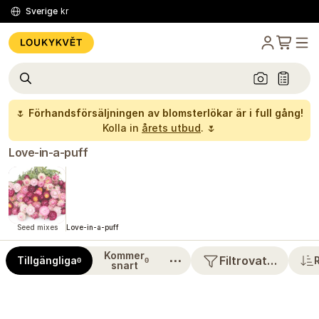
Sverige
kr
🌷
Förhandsförsäljningen av blomsterlökar är i full gång!
Kolla in
årets utbud
. 🌷
Love-in-a-puff
Seed mixes
Love-in-a-puff
Kommer
⋯
Filtrovat…
Tillgängliga
0
0
snart