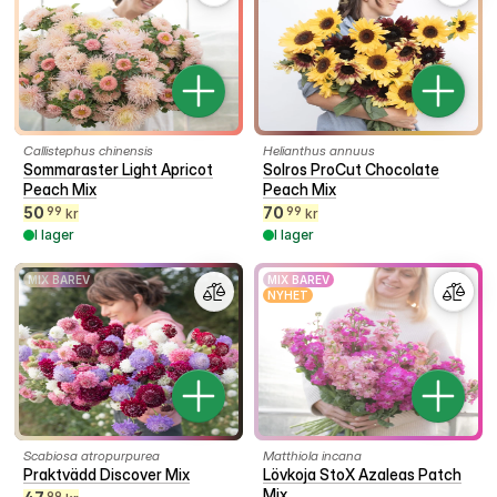
Callistephus chinensis
Helianthus annuus
Sommaraster Light Apricot
Solros ProCut Chocolate
Peach Mix
Peach Mix
50
70
99
99
kr
kr
I lager
I lager
MIX BAREV
MIX BAREV
NYHET
Scabiosa atropurpurea
Matthiola incana
Praktvädd Discover Mix
Lövkoja StoX Azaleas Patch
Mix
99