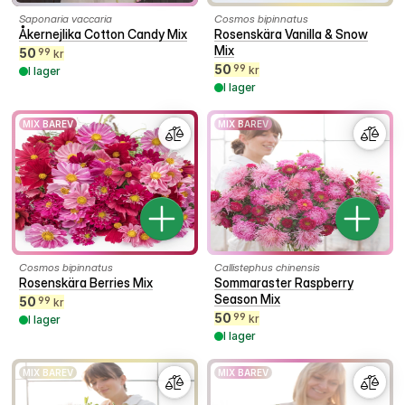
Saponaria vaccaria
Cosmos bipinnatus
Åkernejlika Cotton Candy Mix
Rosenskära Vanilla & Snow
Mix
50
99
kr
50
99
kr
I lager
I lager
MIX BAREV
MIX BAREV
Cosmos bipinnatus
Callistephus chinensis
Rosenskära Berries Mix
Sommaraster Raspberry
Season Mix
50
99
kr
50
99
kr
I lager
I lager
MIX BAREV
MIX BAREV