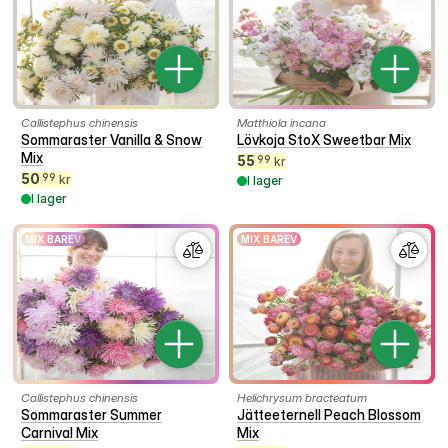
Callistephus chinensis
Matthiola incana
Sommaraster Vanilla & Snow
Lövkoja StoX Sweetbar Mix
Mix
55
99
kr
50
99
kr
I lager
I lager
MIX BAREV
MIX BAREV
Callistephus chinensis
Helichrysum bracteatum
Sommaraster Summer
Jätteeternell Peach Blossom
Carnival Mix
Mix