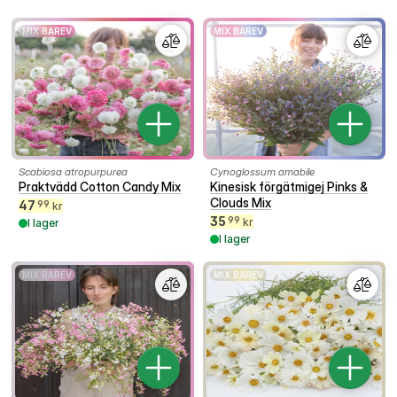
MIX BAREV
MIX BAREV
Scabiosa atropurpurea
Cynoglossum amabile
Praktvädd Cotton Candy Mix
Kinesisk förgätmigej Pinks &
Clouds Mix
47
99
kr
35
99
kr
I lager
I lager
MIX BAREV
MIX BAREV