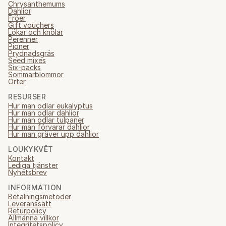
Chrysanthemums
Dahlior
Fröer
Gift vouchers
Lökar och knölar
Perenner
Pioner
Prydnadsgräs
Seed mixes
Six-packs
Sommarblommor
Örter
RESURSER
Hur man odlar eukalyptus
Hur man odlar dahlior
Hur man odlar tulpaner
Hur man förvarar dahlior
Hur man gräver upp dahlior
LOUKYKVĚT
Kontakt
Lediga tjänster
Nyhetsbrev
INFORMATION
Betalningsmetoder
Leveranssätt
Returpolicy
Allmänna villkor
Integritetspolicy