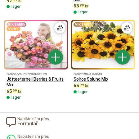
47
kr
55
99
kr
I lager
I lager
MIX BAREV
MIX BAREV
NYHET
Helichrysum bracteatum
Helianthus debilis
Jätteeternell Berries & Fruits
Solros Soluna Mix
Mix
55
99
kr
65
99
kr
I lager
I lager
Napište nám přes
Formulář
Napište nám přes