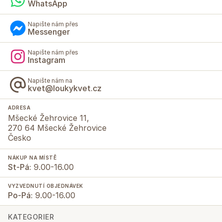
WhatsApp
Napište nám přes
Messenger
Napište nám přes
Instagram
Napište nám na
kvet@loukykvet.cz
ADRESA
Mšecké Žehrovice 11,
270 64 Mšecké Žehrovice
Česko
NÁKUP NA MÍSTĚ
St-Pá:
9.00-16.00
VYZVEDNUTÍ OBJEDNÁVEK
Po-Pá:
9.00-16.00
KATEGORIER