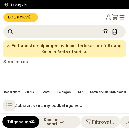
Sverige
kr
🌷
Förhandsförsäljningen av blomsterlökar är i full gång!
Kolla in
årets utbud
. 🌷
Seed mixes
Rosenskära
Zinnia
Aster
Lejongap
Klint
Sommarviol
Guldblomster
Zobrazit všechny podkategorie…
Kommer
⋯
Filtrovat…
Tillgängliga
22
10
snart