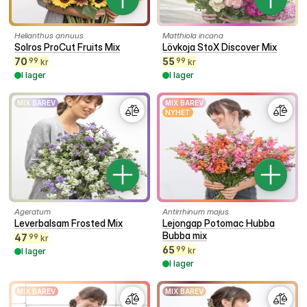
Helianthus annuus
Matthiola incana
Solros ProCut Fruits Mix
Lövkoja StoX Discover Mix
70
55
99
99
kr
kr
I lager
I lager
MIX BAREV
MIX BAREV
NYHET
Ageratum
Antirrhinum majus
Leverbalsam Frosted Mix
Lejongap Potomac Hubba
Bubba mix
47
99
kr
65
99
kr
I lager
I lager
MIX BAREV
MIX BAREV