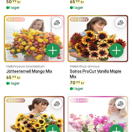
50
65
99
99
kr
kr
I lager
I lager
MIX BAREV
MIX BAREV
Helichrysum bracteatum
Helianthus annuus
Jätteeternell Mango Mix
Solros ProCut Vanilla Maple
Mix
65
99
kr
70
99
kr
I lager
I lager
MIX BAREV
MIX BAREV