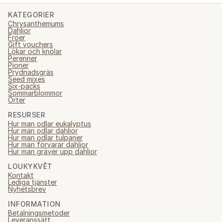
KATEGORIER
Chrysanthemums
Dahlior
Fröer
Gift vouchers
Lökar och knölar
Perenner
Pioner
Prydnadsgräs
Seed mixes
Six-packs
Sommarblommor
Örter
RESURSER
Hur man odlar eukalyptus
Hur man odlar dahlior
Hur man odlar tulpaner
Hur man förvarar dahlior
Hur man gräver upp dahlior
LOUKYKVĚT
Kontakt
Lediga tjänster
Nyhetsbrev
INFORMATION
Betalningsmetoder
Leveranssätt