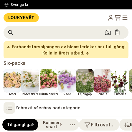
Sverige
kr
🌷
Förhandsförsäljningen av blomsterlökar är i full gång!
Kolla in
årets utbud
. 🌷
Six-packs
Aster
Rosenskära
Guldblomster
Vädd
Lejongap
Zinnia
Eustoma
Zobrazit všechny podkategorie…
Kommer
⋯
Filtrovat…
Tillgängliga
0
0
snart