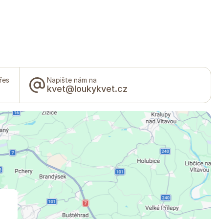
řes
Napište nám na
kvet@loukykvet.cz