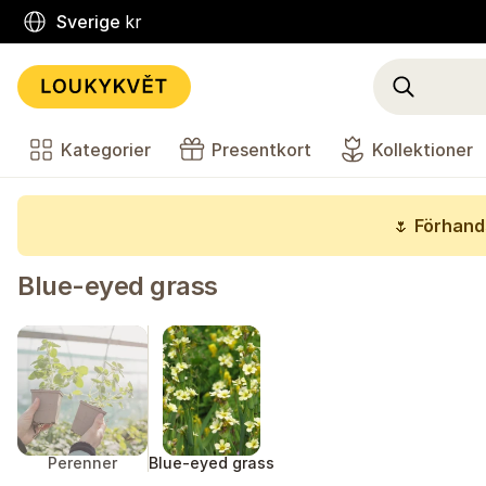
Sverige
kr
Kategorier
Presentkort
Kollektioner
🌷
Förhands
Blue-eyed grass
Perenner
Blue-eyed grass