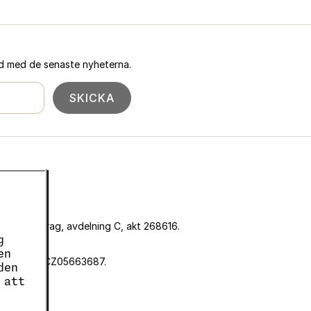
ad med de senaste nyheterna.
SKICKA
omstolen i Prag, avdelning C, akt 268616.
g
pass.
en
snummer är CZ05663687.
den
 att