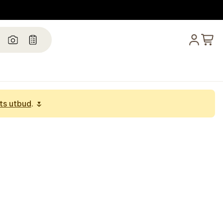
ts utbud
. 🌷