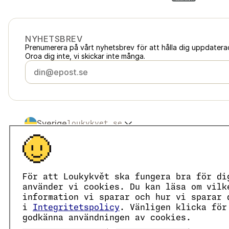
NYHETSBREV
Prenumerera på vårt nyhetsbrev för att hålla dig uppdater
Oroa dig inte, vi skickar inte många.
Sverige
loukykvet.se
Česko
loukykvet.cz
Slovensko
loukykvet.sk
© 2016 →
2026
Loukykvět s.r.o.
Polska
loukykvet.pl
Loukykvět s.r.o. är registrerat i handelsregistret vid stadsd
Österreich
loukykvet.at
Vi är anslutna till EKO-KOM under nummer EKF00180493.
För att Loukykvět ska fungera bra för di
Deutschland
Vi använder registreringsnummer 0636 för att utfärda växt
loukykvet.de
använder vi cookies. Du kan läsa om vilk
Vårt organisationsnummer är 05663687, momsregistrering
France
information vi sparar och hur vi sparar 
loukykvet.fr
Databoxens ID är eng827q.
i
Integritetspolicy
. Vänligen klicka för
België
loukykvet.be
EORI-numret är CZ05663687.
godkänna användningen av cookies.
Vi är momsregistrerade.
Danmark
loukykvet.dk