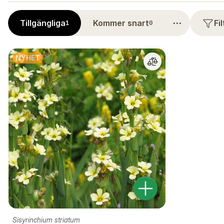
⋯
Tillgängliga
Kommer snart
Fi
1
0
NYHET
Sisyrinchium striatum