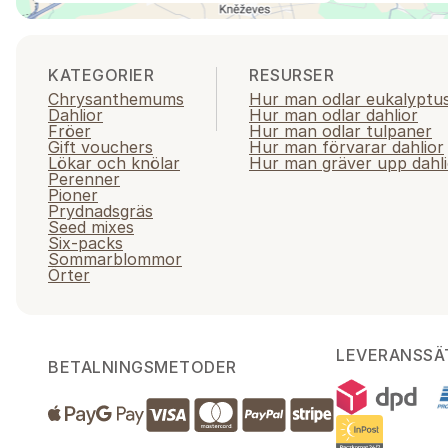
KATEGORIER
RESURSER
Chrysanthemums
Hur man odlar eukalyptu
Dahlior
Hur man odlar dahlior
Fröer
Hur man odlar tulpaner
Gift vouchers
Hur man förvarar dahlior
Lökar och knölar
Hur man gräver upp dahli
Perenner
Pioner
Prydnadsgräs
Seed mixes
Six-packs
Sommarblommor
Örter
LEVERANSSÄ
BETALNINGSMETODER