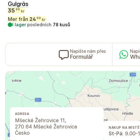
Gulgräs
35
99
kr
Mer från
24
99
kr
I lager
posledních
78
kusů
Napište nám přes
Napi
Formulář
Wh
ADRESA
Mšecké Žehrovice 11,
270 64 Mšecké Žehrovice
NÁKUP NA MÍSTĚ
Česko
St-Pá:
9.00-1